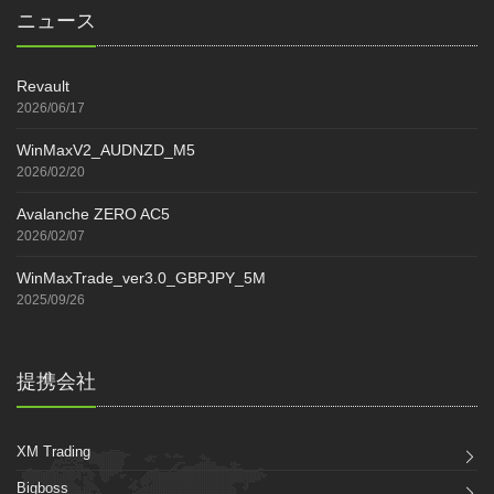
ニュース
Revault
2026/06/17
WinMaxV2_AUDNZD_M5
2026/02/20
Avalanche ZERO AC5
2026/02/07
WinMaxTrade_ver3.0_GBPJPY_5M
2025/09/26
提携会社
XM Trading
Bigboss