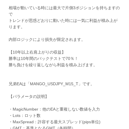
相場が動いている時には最大で片側3ポジションを持ちますの
で
トレンドが思惑どおりに動いた時には一気に利益が積み上が
ります。
内部ロジックにより損失が限定されます。
【10年以上右肩上がりの収益】
勝率は10年間のバックテストで70％！
勝ち負けを繰り返しながら利益を積み上げます。
兄弟EAは「MANGO_USDJPY_M15_T」です。
【パラメータの説明】
・MagicNumber：他のEAと重複しない数値を入力
・Lots：ロット数
・MaxSpread：許容する最大スプレッド(pips単位)
・GMT：基準となるGMT（冬時間）