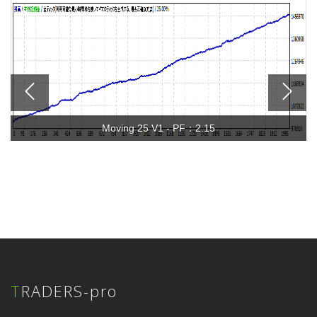
Moving 25 V1 - PF：2.15
TRADERS-pro