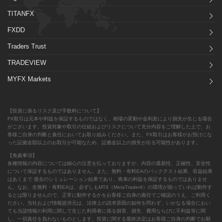
TITANFX
FXDD
Traders Trust
TRADEVIEW
MYFX Markets
【投資に係るリスク及び手数料について】
FX取引は元本や利益を保証するものではなく、相場の変動や金利差により損失が生じる場合
がございます。投資対象や取引の仕組およびリスクについて充分内容をご理解した上で、お
客様ご自身の判断と責任においてお取り組みください。また、FX取引はお客様がお預けにな
った証拠金額以上のお取引が可能なため、証拠金以上の損失が出る可能性があります。
【免責事項】
各種情報の内容については細心の注意を払っておりますが、内容の最新性、正確性、安全性
について保証するものではありません。また、無料・有料EAのバックテスト結果、収益結果
はあくまで 過去のシミュレーション結果であり、将来の利益を保証するものではありませ
ん。なお、全無料・有料EAは、必ずしもMT4（MetaTrader4）の環境が揃っていれば動作す
るとは限りませんので、正常に動作するかをお客様ご自身の責任でご確認のうえ、ご利用く
ださい。当社および情報提供元は、法律上の請求原因の如何を問わず、いかなる場合におい
ても当該情報の利用に関して生じた利用者に係る損害、損失、費用ならびに不利益等に関
し、一切責任を負わないものとします。投資に関する最終決定はお客様ご自身の判断でお願