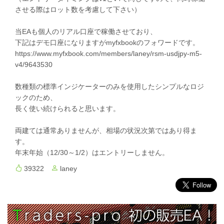
させる際はロット数を考慮して下さい）
当EAも個人のリアル口座で稼働させており、
下記はデモ口座になりますがmyfxbookのフォワードです。
https://www.myfxbook.com/members/laney/rsm-usdjpy-m5-
v4/9643530
数種類の標準インジケーターのみを使用したシンプルなロジ
ックのため、
長く使い続けられると思います。
両建ては通常ありませんが、相場の状況次第ではあり得ま
す。
年末年始（12/30～1/2）はエントリーしません。
39322
laney