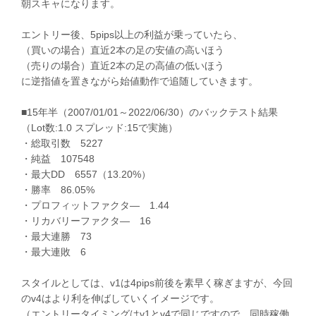
朝スキャになります。
エントリー後、5pips以上の利益が乗っていたら、
（買いの場合）直近2本の足の安値の高いほう
（売りの場合）直近2本の足の高値の低いほう
に逆指値を置きながら始値動作で追随していきます。
■15年半（2007/01/01～2022/06/30）のバックテスト結果
（Lot数:1.0 スプレッド:15で実施）
・総取引数 5227
・純益 107548
・最大DD 6557（13.20%）
・勝率 86.05%
・プロフィットファクタ― 1.44
・リカバリーファクタ― 16
・最大連勝 73
・最大連敗 6
スタイルとしては、v1は4pips前後を素早く稼ぎますが、今回
のv4はより利を伸ばしていくイメージです。
（エントリータイミングはv1とv4で同じですので、同時稼働