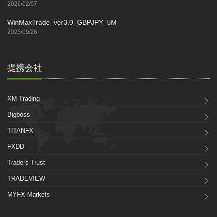
2026/02/07
WinMaxTrade_ver3.0_GBPJPY_5M
2025/09/26
提携会社
XM Trading
Bigboss
TITANFX
FXDD
Traders Trust
TRADEVIEW
MYFX Markets