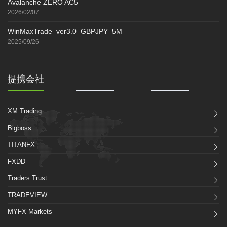
Avalanche ZERO AC5
2026/02/07
WinMaxTrade_ver3.0_GBPJPY_5M
2025/09/26
提携会社
XM Trading
Bigboss
TITANFX
FXDD
Traders Trust
TRADEVIEW
MYFX Markets