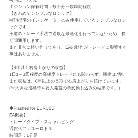
ポジション保有時間：数十分～数時間程度
【きわめてシンプルなロジック】
MT4標準のインジケーターのみ使用しているシンプルなロジ
ックです。
王道のトレード手法で過度な最適化を行っていないため、長
期間通用します。
また非常に軽い作りであり、EAの動作がトレードに影響する
事はありません。
【8年以上右肩上がりの収益】
1日1～3回程度の高頻度トレードにも関わらず、勝率は7割、
また収益は、8年以上の長期で右肩上がりを続けています。
(※大きな指標時や要人発言の急変動も込みの結果です。)
◆Flashes for EURUSD
EA概要】
トレードタイプ：スキャルピング
通貨ペア：ユーロドル
時間足：1分足