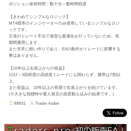
ポジション保有時間：数十分～数時間程度
【きわめてシンプルなロジック】
MT4標準のインジケーターのみ使用しているシンプルなロジ
ックです。
王道のトレード手法で過度な最適化を行っていないため、長
期間通用します。
また非常に軽い作りであり、EAの動作がトレードに影響する
事はありません。
【10年以上右肩上がりの収益】
1日2～3回程度の高頻度トレードにも関わらず、勝率は7割以
上、
また収益は、10年以上の長期で右肩上がりを続けています。
(※大きな指標時や要人発言の急変動も込みの結果です。)
89831
Trader Kaibe