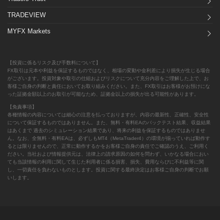
TRADEVIEW
MYFX Markets
【投資に係るリスク及び手数料について】
FX取引は元本や利益を保証するものではなく、相場の変動や金利差により損失が生じる場合
がございます。投資対象や取引の仕組およびリスクについて充分内容をご理解した上で、お
客様ご自身の判断と責任においてお取り組みください。また、FX取引はお客様がお預けにな
った証拠金額以上のお取引が可能なため、証拠金以上の損失が出る可能性があります。
【免責事項】
各種情報の内容については細心の注意を払っておりますが、内容の最新性、正確性、安全性
について保証するものではありません。また、無料・有料EAのバックテスト結果、収益結果
はあくまで 過去のシミュレーション結果であり、将来の利益を保証するものではありませ
ん。なお、全無料・有料EAは、必ずしもMT4（MetaTrader4）の環境が揃っていれば動作す
るとは限りませんので、正常に動作するかをお客様ご自身の責任でご確認のうえ、ご利用く
ださい。当社および情報提供元は、法律上の請求原因の如何を問わず、いかなる場合におい
ても当該情報の利用に関して生じた利用者に係る損害、損失、費用ならびに不利益等に関
し、一切責任を負わないものとします。投資に関する最終決定はお客様ご自身の判断でお願
いします。