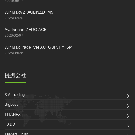
2026/06/17
WinMaxV2_AUDNZD_M5
2026/02/20
Avalanche ZERO AC5
2026/02/07
WinMaxTrade_ver3.0_GBPJPY_5M
2025/09/26
提携会社
XM Trading
Bigboss
TITANFX
FXDD
Traders Trust