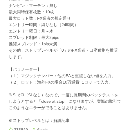
ナンピン・マーチン：無し
最大同時保有枚数：10枚
最大ロット数：FX業者の規定通り
エントリー時間：縛りなし（24時間）
エントリー曜日：月～木
スプレッド制限：最大2pips
推奨スプレッド：1pip未満
その他：ストップレベルが「0」のFX業者・口座種別を推奨
します。
【パラメーター】
（１）マジックナンバー：他のEAと重複しない値を入力。
（２）ロット：海外FXの場合10万通貨=1ロットで入力。
※SLが0（SLなし）なので、一度に長期間のバックテストを
しようとすると「close at stop」になりますが、実際の取引で
このようなエラーがでることはありません。
※ストップレベルとは：解説記事
373849
Alexis