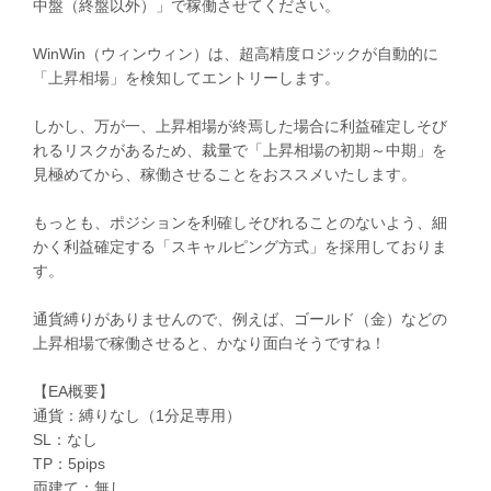
中盤（終盤以外）」で稼働させてください。
WinWin（ウィンウィン）は、超高精度ロジックが自動的に
「上昇相場」を検知してエントリーします。
しかし、万が一、上昇相場が終焉した場合に利益確定しそび
れるリスクがあるため、裁量で「上昇相場の初期～中期」を
見極めてから、稼働させることをおススメいたします。
もっとも、ポジションを利確しそびれることのないよう、細
かく利益確定する「スキャルピング方式」を採用しておりま
す。
通貨縛りがありませんので、例えば、ゴールド（金）などの
上昇相場で稼働させると、かなり面白そうですね！
【EA概要】
通貨：縛りなし（1分足専用）
SL：なし
TP：5pips
両建て：無し