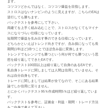
ます。
コツコツどかんではなく、コツコツ爆益を目指します。
ストロスはないナンピンのように見えますが、こちらのEAは
逆行しても勝ちます。
バックテストを参考にして下さい。
両建てを上手く組み込むことで、ストロスがなくてもマイナ
スになりづらい仕様になっています。
短期間で爆益を生み出す事のできる仕様になっています。
どちらかといえばトレンド向きですが、含み損になっても長
期間(1年ほど)待つことでほぼ含み益に変換します。
トレンドでもレンジでも勝つという何が何でも勝つという思
想を繰り返してできたEAです。
バックテスト100回以上は繰り返して自身のあるEAです。
私自身トレードに関しましては人間は信用していません。そ
れは自分自身もです。
トレードに関しましては結果が全てなので、そこにある結果
論でしか信用に至りません。
とにかくバックテスト95％作成時間5％ほど繰り返していま
す。
バックテストを参考に、証拠金・利益・期間・トレード方法
をご自身で考えて下さい。