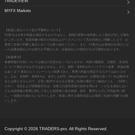
TRADEVIEW
MYFX Markets
【投資に係るリスク及び手数料について】
FX取引は元本や利益を保証するものではなく、相場の変動や金利差により損失が生じる場合
がございます。投資対象や取引の仕組およびリスクについて充分内容をご理解した上で、お
客様ご自身の判断と責任においてお取り組みください。また、FX取引はお客様がお預けにな
った証拠金額以上のお取引が可能なため、証拠金以上の損失が出る可能性があります。
【免責事項】
各種情報の内容については細心の注意を払っておりますが、内容の最新性、正確性、安全性
について保証するものではありません。また、無料・有料EAのバックテスト結果、収益結果
はあくまで 過去のシミュレーション結果であり、将来の利益を保証するものではありませ
ん。なお、全無料・有料EAは、必ずしもMT4（MetaTrader4）の環境が揃っていれば動作す
るとは限りませんので、正常に動作するかをお客様ご自身の責任でご確認のうえ、ご利用く
ださい。当社および情報提供元は、法律上の請求原因の如何を問わず、いかなる場合におい
ても当該情報の利用に関して生じた利用者に係る損害、損失、費用ならびに不利益等に関
し、一切責任を負わないものとします。投資に関する最終決定はお客様ご自身の判断でお願
いします。
Copyright © 2026 TRADERS-pro. All Rights Reserved.