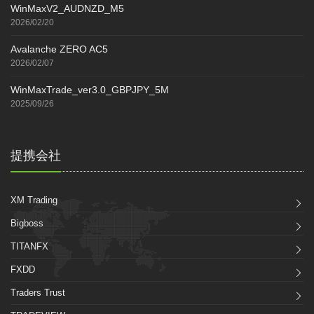
WinMaxV2_AUDNZD_M5
2026/02/20
Avalanche ZERO AC5
2026/02/07
WinMaxTrade_ver3.0_GBPJPY_5M
2025/09/26
提携会社
XM Trading
Bigboss
TITANFX
FXDD
Traders Trust