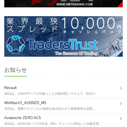
お知らせ
Revault
本EAは、USDJPYペアを対象とした自動売買システムで、特定の...
WinMaxV2_AUDNZD_M5
本EAは、複数のテクニカル指標を組み合わせて相場環境を認識...
Avalanche ZERO AC5
本EAは、AUDCADペアの5分足（M5）チャートに特化した自動売買...