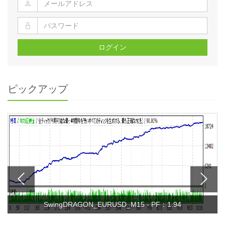
ログイン
ピックアップ
SwingDRAGON_EURUSD_M15 - PF：1.94